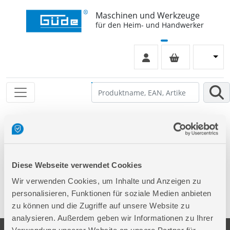
Maschinen und Werkzeuge
für den Heim- und Handwerker
Folgende Artikel sind nicht mehr in unserem Sortiment!
Diese Artikel werden weiterhin zur Ersatzteilbestellung
aufgeführt. Der Klick auf einen dieser Artikel führt Sie
Diese Webseite verwendet Cookies
direkt auf die richtige Produktseite.
Wir verwenden Cookies, um Inhalte und Anzeigen zu
personalisieren, Funktionen für soziale Medien anbieten
94771
Pflanztisch GPT 80 V
zu können und die Zugriffe auf unsere Website zu
analysieren. Außerdem geben wir Informationen zu Ihrer