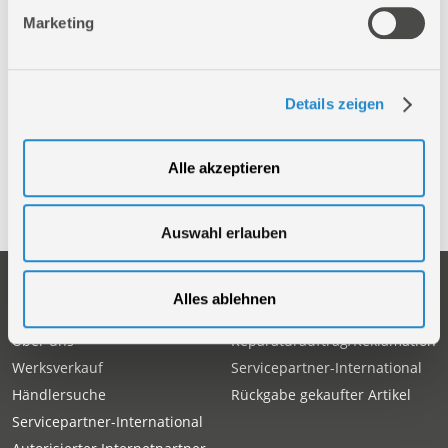
Produktseite.
Marketing
94077
Sägekettenschärfgerät GKS 108
Details zeigen
94090
SÄGEKETTENSCHÄRFGERÄT GS 650
94131
SÄGEKETTENSCHÄRFGERÄT P2500
Alle akzeptieren
94151
Sägekettenschärfgerät P 1600
Auswahl erlauben
Unternehmen
Service
Alles ablehnen
Firmengeschichte
Ersatzteil Online-Shop
Über uns
Reparaturauftrag/Reklamation
Werksverkauf
Servicepartner-International
Händlersuche
Rückgabe gekaufter Artikel
Servicepartner-International