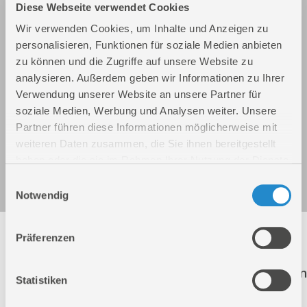
Diese Webseite verwendet Cookies
Wir verwenden Cookies, um Inhalte und Anzeigen zu
personalisieren, Funktionen für soziale Medien anbieten
zu können und die Zugriffe auf unsere Website zu
analysieren. Außerdem geben wir Informationen zu Ihrer
Verwendung unserer Website an unsere Partner für
soziale Medien, Werbung und Analysen weiter. Unsere
Partner führen diese Informationen möglicherweise mit
weiteren Daten zusammen, die Sie ihnen bereitgestellt
Sägekettenschärfgerät GKS 108 L
haben oder die sie im Rahmen Ihrer Nutzung der Dienste
Art.-Nr.: 95009
gesammelt haben.
Einwilligungsauswahl
Notwendig
Folgende Artikel sind nicht mehr in unserem
Präferenzen
Sortiment! Diese Artikel werden weiterhin zur
Ersatzteilbestellung aufgeführt. Der Klick auf einen
Statistiken
dieser Artikel führt Sie direkt auf die richtige