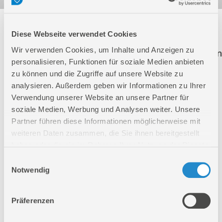
Folgende Artikel sind nicht mehr in unserem
Diese Webseite verwendet Cookies
Sortiment! Diese Artikel werden weiterhin zur
Wir verwenden Cookies, um Inhalte und Anzeigen zu
Ersatzteilbestellung aufgeführt. Der Klick auf einen
personalisieren, Funktionen für soziale Medien anbieten
dieser Artikel führt Sie direkt auf die richtige
zu können und die Zugriffe auf unsere Website zu
Produktseite.
analysieren. Außerdem geben wir Informationen zu Ihrer
Verwendung unserer Website an unsere Partner für
20033
SCHUTZGASGERÄT MIG 170
soziale Medien, Werbung und Analysen weiter. Unsere
Partner führen diese Informationen möglicherweise mit
20036
SCHUTZGASSCHWEISSGERÄT MIG 175/ZW
weiteren Daten zusammen, die Sie ihnen bereitgestellt
haben oder die sie im Rahmen Ihrer Nutzung der Dienste
20039
Schutzgasschweissgerät MIG190KOMBI
gesammelt haben.
Einwilligungsauswahl
Notwendig
20040
SCHUTZGASSCHWEISSGERÄT MIG 220/ZD
Präferenzen
20042
SCHUTZGASSCHWEISSGERÄT MIG 250/zd