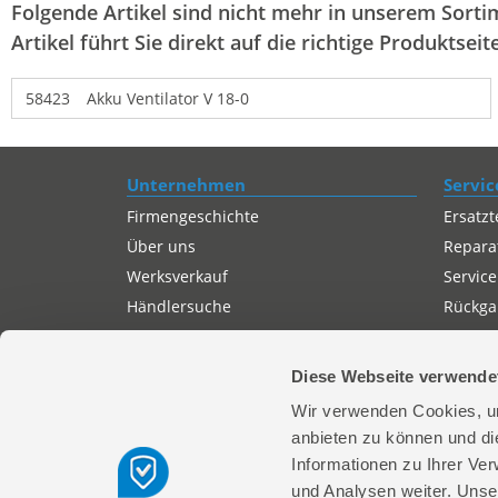
Folgende Artikel sind nicht mehr in unserem Sortim
Artikel führt Sie direkt auf die richtige Produktseite
58423
Akku Ventilator V 18-0
Unternehmen
Servic
Firmengeschichte
Ersatzt
Über uns
Repara
Werksverkauf
Service
Händlersuche
Rückgab
Servicepartner-International
Autorisierter Internetpartner
Diese Webseite verwende
Karriere
Wir verwenden Cookies, um
Offene Stellen
anbieten zu können und di
Informationen zu Ihrer Ve
und Analysen weiter. Unse