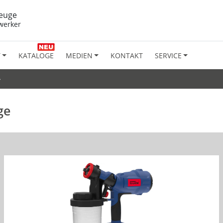
euge
werker
T
KATALOGE
MEDIEN
KONTAKT
SERVICE
»
ge