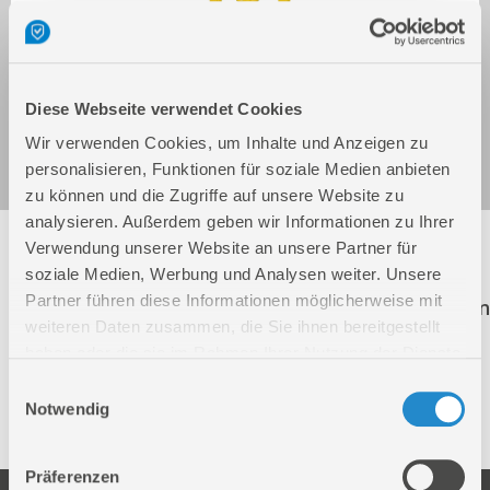
Diese Webseite verwendet Cookies
Steinknacker GSK 140/420
Art.-Nr.: 55381
Wir verwenden Cookies, um Inhalte und Anzeigen zu
personalisieren, Funktionen für soziale Medien anbieten
zu können und die Zugriffe auf unsere Website zu
analysieren. Außerdem geben wir Informationen zu Ihrer
Folgende Artikel sind nicht mehr in unserem
Verwendung unserer Website an unsere Partner für
Sortiment! Diese Artikel werden weiterhin zur
soziale Medien, Werbung und Analysen weiter. Unsere
Partner führen diese Informationen möglicherweise mit
Ersatzteilbestellung aufgeführt. Der Klick auf einen
weiteren Daten zusammen, die Sie ihnen bereitgestellt
dieser Artikel führt Sie direkt auf die richtige
haben oder die sie im Rahmen Ihrer Nutzung der Dienste
Produktseite.
gesammelt haben.
Einwilligungsauswahl
Notwendig
55380
STEINKNACKER GSK 110/330
Präferenzen