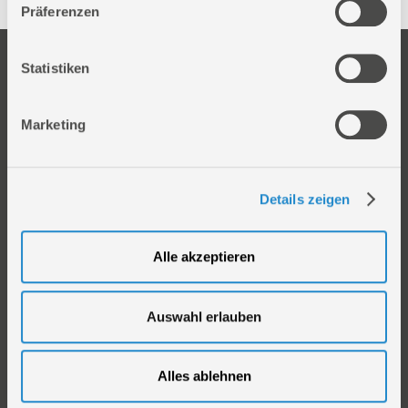
Präferenzen
Unternehmen
Service
Statistiken
Firmengeschichte
Ersatzteil Online-Shop
Über uns
Reparaturauftrag/Reklamation
Marketing
Werksverkauf
Servicepartner-International
Händlersuche
Rückgabe gekaufter Artikel
Servicepartner-International
Details zeigen
Autorisierter Internetpartner
Karriere
Alle akzeptieren
Offene Stellen
Produkt
Information
Auswahl erlauben
Sortiment
AGB
Kataloge
Impressum
Alles ablehnen
Videos
Versandarten