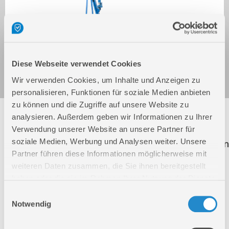
Werkstattkran 1000.1 kg
Art.-Nr.: 24363
Diese Webseite verwendet Cookies
Wir verwenden Cookies, um Inhalte und Anzeigen zu
personalisieren, Funktionen für soziale Medien anbieten
zu können und die Zugriffe auf unsere Website zu
Folgende Artikel sind nicht mehr in unserem
analysieren. Außerdem geben wir Informationen zu Ihrer
Sortiment! Diese Artikel werden weiterhin zur
Verwendung unserer Website an unsere Partner für
soziale Medien, Werbung und Analysen weiter. Unsere
Ersatzteilbestellung aufgeführt. Der Klick auf einen
Partner führen diese Informationen möglicherweise mit
dieser Artikel führt Sie direkt auf die richtige
weiteren Daten zusammen, die Sie ihnen bereitgestellt
Produktseite.
haben oder die sie im Rahmen Ihrer Nutzung der Dienste
gesammelt haben.
Einwilligungsauswahl
24360
Werkstattkran 1000 kg
Notwendig
24361
Werkstattkran 2000 kg