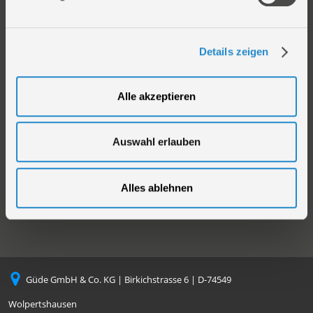
Produkt
Information
Details zeigen
Sortiment
AGB
Kataloge
Impressum
Videos
Versandarten
Alle akzeptieren
Neuheiten
Zahlungsarten
Compliance
Auswahl erlauben
Datenschutz
Cookie-Einstellungen
Alles ablehnen
Güde GmbH & Co. KG | Birkichstrasse 6 | D-74549
Wolpertshausen