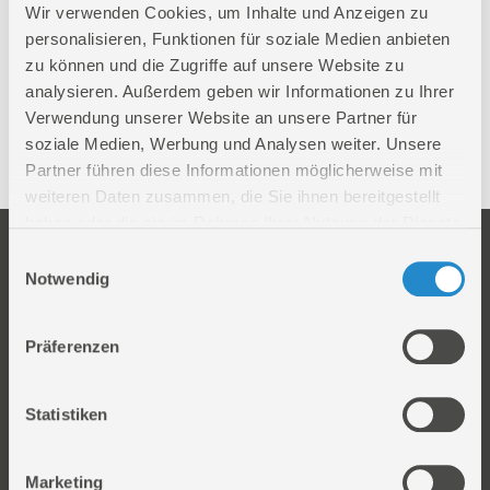
Wir verwenden Cookies, um Inhalte und Anzeigen zu
personalisieren, Funktionen für soziale Medien anbieten
zu können und die Zugriffe auf unsere Website zu
Werkstattwagen-Sets
analysieren. Außerdem geben wir Informationen zu Ihrer
Verwendung unserer Website an unsere Partner für
soziale Medien, Werbung und Analysen weiter. Unsere
Zubehör
Partner führen diese Informationen möglicherweise mit
weiteren Daten zusammen, die Sie ihnen bereitgestellt
haben oder die sie im Rahmen Ihrer Nutzung der Dienste
Unternehmen
Service
gesammelt haben.
Einwilligungsauswahl
Firmengeschichte
Ersatzteil Online-Shop
Notwendig
Über uns
Reparaturauftrag/Reklamation
Werksverkauf
Servicepartner-International
Präferenzen
Händlersuche
Rückgabe gekaufter Artikel
Servicepartner-International
Statistiken
Autorisierter Internetpartner
Karriere
Marketing
Offene Stellen