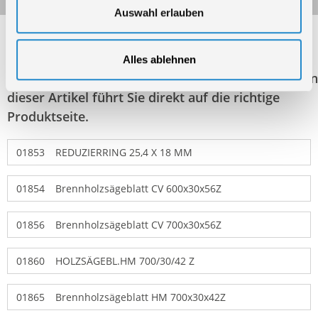
Auswahl erlauben
Folgende Artikel sind nicht mehr in unserem
Sortiment! Diese Artikel werden weiterhin zur
Alles ablehnen
Ersatzteilbestellung aufgeführt. Der Klick auf einen
dieser Artikel führt Sie direkt auf die richtige
Produktseite.
01853
REDUZIERRING 25,4 X 18 MM
01854
Brennholzsägeblatt CV 600x30x56Z
01856
Brennholzsägeblatt CV 700x30x56Z
01860
HOLZSÄGEBL.HM 700/30/42 Z
01865
Brennholzsägeblatt HM 700x30x42Z