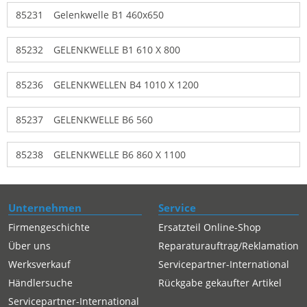
85231
Gelenkwelle B1 460x650
85232
GELENKWELLE B1 610 X 800
85236
GELENKWELLEN B4 1010 X 1200
85237
GELENKWELLE B6 560
85238
GELENKWELLE B6 860 X 1100
Unternehmen
Service
Firmengeschichte
Ersatzteil Online-Shop
Über uns
Reparaturauftrag/Reklamation
Werksverkauf
Servicepartner-International
Händlersuche
Rückgabe gekaufter Artikel
Servicepartner-International