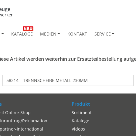
euge
werker
T
KATALOGE
MEDIEN
KONTAKT
SERVICE
se Artikel werden weiterhin zur Ersatzteilbestellung aufgefü
58214
TRENNSCHEIBE METALL 230MM
e
Produkt
eil Online-Shop
Sortiment
turauftrag/Reklamation
Kataloge
partner-International
Videos