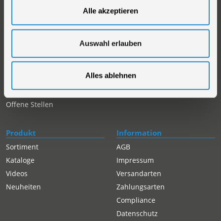
Firmengeschichte
Ersatzteil Online-Shop
Alle akzeptieren
Über uns
Reparaturauftrag/Reklamation
Werksverkauf
Servicepartner-International
Auswahl erlauben
Händlersuche
Rückgabe gekaufter Artikel
Servicepartner-International
Alles ablehnen
Autorisierter Internetpartner
Karriere
Offene Stellen
Produkt
Information
Sortiment
AGB
Kataloge
Impressum
Videos
Versandarten
Neuheiten
Zahlungsarten
Compliance
Datenschutz