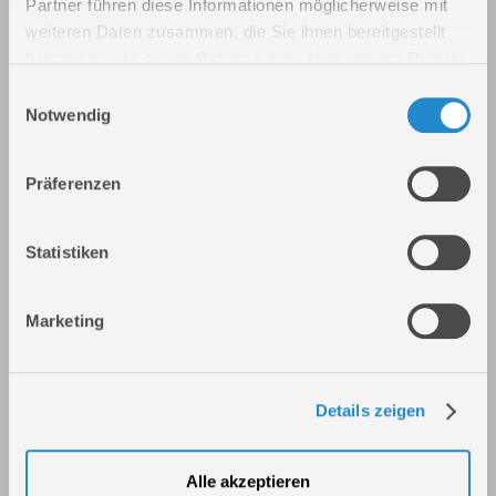
Partner führen diese Informationen möglicherweise mit
weiteren Daten zusammen, die Sie ihnen bereitgestellt
haben oder die sie im Rahmen Ihrer Nutzung der Dienste
gesammelt haben.
Einwilligungsauswahl
Notwendig
Präferenzen
Kompressor 700/10/100
Statistiken
Art.-Nr.: 50159
Marketing
Details zeigen
Alle akzeptieren