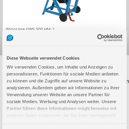
Wippsäge GWS 500 HM-2
Art.-Nr.: 01725
Diese Webseite verwendet Cookies
Folgende Artikel sind nicht mehr in unserem
Wir verwenden Cookies, um Inhalte und Anzeigen zu
Sortiment! Diese Artikel werden weiterhin zur
personalisieren, Funktionen für soziale Medien anbieten
Ersatzteilbestellung aufgeführt. Der Klick auf einen
zu können und die Zugriffe auf unsere Website zu
dieser Artikel führt Sie direkt auf die richtige
analysieren. Außerdem geben wir Informationen zu Ihrer
Verwendung unserer Website an unsere Partner für
Produktseite.
soziale Medien, Werbung und Analysen weiter. Unsere
Partner führen diese Informationen möglicherweise mit
01817
WIPPSÄGE GWS 500 HM
weiteren Daten zusammen, die Sie ihnen bereitgestellt
haben oder die sie im Rahmen Ihrer Nutzung der Dienste
01837
WIPPSÄGE GWS 450 ECO