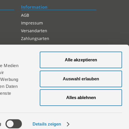
Information
AGB
Impressum
Versandarten
Zahlungsarten
Compliance
Datenschutz
Alle akzeptieren
Cookie-Einstellungen
le Medien
ir
Auswahl erlauben
, Werbung
ren Daten
ienste
Alles ablehnen
aktieren Sie uns hier
g
Details zeigen