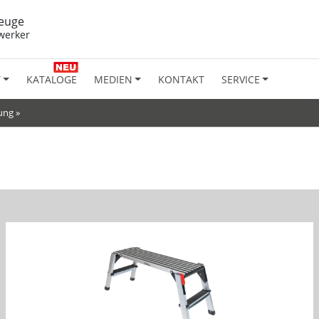
euge
werker
T
KATALOGE
MEDIEN
KONTAKT
SERVICE
tung
»