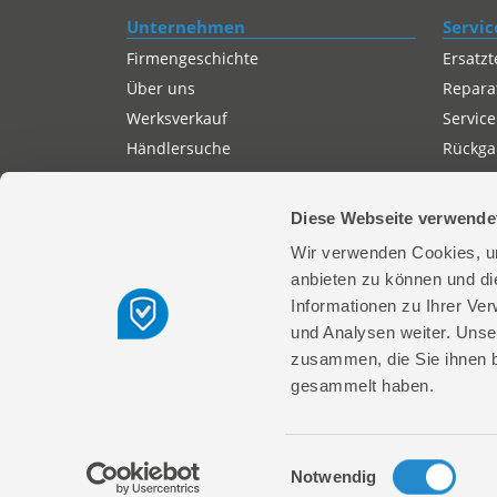
Unternehmen
Servic
Firmengeschichte
Ersatzt
Über uns
Repara
Werksverkauf
Service
Händlersuche
Rückgab
Servicepartner-International
Autorisierter Internetpartner
Diese Webseite verwende
Karriere
Wir verwenden Cookies, um
Offene Stellen
anbieten zu können und di
Informationen zu Ihrer Ve
und Analysen weiter. Unse
zusammen, die Sie ihnen b
gesammelt haben.
Güde GmbH & Co. KG | Birkichstrasse 6 
Einwilligungsauswahl
Notwendig
© 2026 Güde GmbH & Co. KG