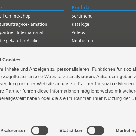
e
Produkt
eil Online-Shop
Sortiment
turauftrag/Reklamation
Kataloge
partner-International
Videos
e gekaufter Artikel
Neuheiten
t Cookies
 Inhalte und Anzeigen zu personalisieren, Funktionen für sozia
e Zugriffe auf unsere Website zu analysieren. Außerdem geben w
rwendung unserer Website an unsere Partner für soziale Medien
re Partner führen diese Informationen möglicherweise mit weite
ereitgestellt haben oder die sie im Rahmen Ihrer Nutzung der D
| D-74549 Wolpertshausen
+49 (0)7904-700-0
Kont
Präferenzen
Statistiken
Marketin