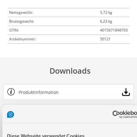
Nettogewicht:
5,72 kg
Bruttogewicht:
6,23 kg
GTIN:
4015671848703
Artikelnummer:
50121
Downloads
Produktinformation
Bedienungsanleitung / Warn-und Sicherheitshinweise
Diese Webseite verwendet Cookies