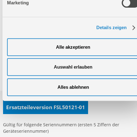
Marketing
Bei Fragen rund um unsere Produkte und Anwendungen
Montag - Freitag
09:00 - 17:00
Details zeigen
Samstag
Geschlossen
Telefon: +49 (0)7904-700360
Alle akzeptieren
Telefax: +49 (0)7904-70051999
Auswahl erlauben
Ersatzteile- und Zubehör-Shop
Alles ablehnen
Ersatzteileversion FSL50121-01
Gültig für folgende Seriennummern (ersten 5 Ziffern der
Geräteseriennummer)