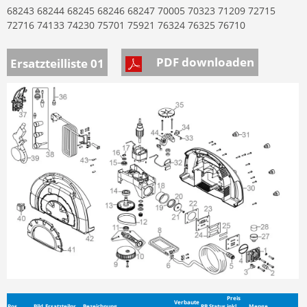
68243 68244 68245 68246 68247 70005 70323 71209 72715
72716 74133 74230 75701 75921 76324 76325 76710
PDF downloaden
Ersatzteilliste 01
Preis
Verbaute
Pos.
Bild
Ersatzteilnr.
Bezeichnung
RB
Status
inkl.
Menge