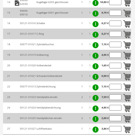
99999-
14
Kugellager 6203 geschlossen
1
1
10,89 €
6203G
99999-
15
Kugellager 6001 geschlossen
1
1
9,79 €
6001G
16
50121-01016
Scheibe
1
1
0,27 €
17
50121-01017
C-Ring
1
1
0,27 €
18
50077-01021
Zylinderbuchse
1
1
7,15 €
19
50121-01019
Kolbenring
1
1
4,95 €
20
50121-01020
Kolbendeckel
1
1
1,65 €
21
50121-01021
Schraube Kolbendeckel
1
1
0,99 €
22
50077-01013
Zylinderdichtung
1
1
7,15 €
23
50121-01023
Ventilplatte einzeln
2
1
7,59 €
24
50121-01024
Ventilplattendichtung
1
1
4,95 €
25
50121-01025
Ventilplättchen einzeln
2
1
2,09 €
27
50121-01027
Luftfilterbasis
1
1
3,86 €