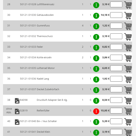
28
50121-01028
Luftfiltereinsatz
1
1
3,19 €
30
50121-01030
Gehäuseboden
1
1
14,18 €
31
50121-01031
Gummifuss
4
1
1,32 €
32
50121-01032
Thermoschutz
1
1
3,19 €
33
50121-01033
Feder
2
1
0,82 €
34
50121-01034
Kohle einzeln
2
1
3,86 €
35
50121-01035
Lüfterrad Motor
1
1
6,05 €
36
50121-01036
Nadel Lang
1
1
1,92 €
37
50121-01037
Deckel Zubehörfach
1
1
3,19 €
38
84098
Druckluft Adapter-Set 8-tlg.
1
0
8,50 €
ohne
02819
Reifenfüller
1
0
15,95 €
Abb.
40
50121-01040
Ein- / Aus Schalter
1
1
5,39 €
41
50121-01041
Deckel Klein
1
1
3,19 €