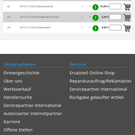
42
50121-01042
Gehäusedeckel
1
1
13,09 €
43
50121-01043
Kondensator 0,47µf
1
1
2,09 €
44
50121-01044
Kohlenhalter
1
1
4,95 €
Unternehmen
Service
Firmengeschichte
Ersatzteil Online-Shop
Über uns
Reparaturauftrag/Reklamation
Werksverkauf
Servicepartner-International
Händlersuche
Rückgabe gekaufter Artikel
Servicepartner-International
Autorisierter Internetpartner
Karriere
Offene Stellen