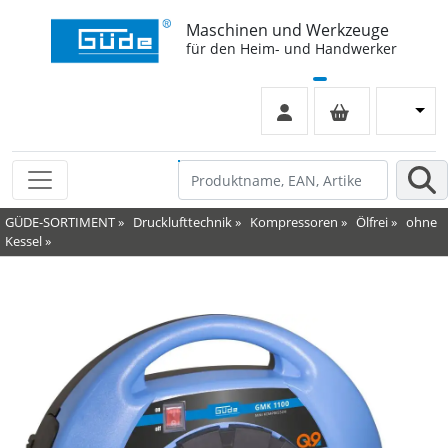
Maschinen und Werkzeuge
für den Heim- und Handwerker
GÜDE-SORTIMENT
»
Drucklufttechnik
»
Kompressoren
»
Ölfrei
»
ohne
Kessel
»