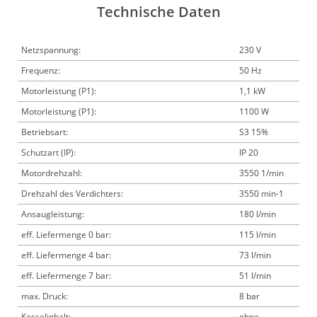
Technische Daten
Netzspannung:
230 V
Frequenz:
50 Hz
Motorleistung (P1):
1,1 kW
Motorleistung (P1):
1100 W
Betriebsart:
S3 15%
Schutzart (IP):
IP 20
Motordrehzahl:
3550 1/min
Drehzahl des Verdichters:
3550 min-1
Ansaugleistung:
180 l/min
eff. Liefermenge 0 bar:
115 l/min
eff. Liefermenge 4 bar:
73 l/min
eff. Liefermenge 7 bar:
51 l/min
max. Druck:
8 bar
Kesselinhalt:
ohne