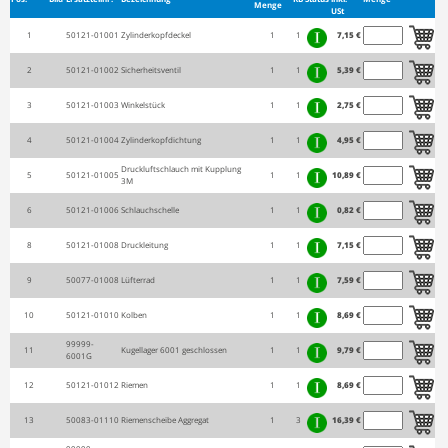
Menge
USt
1
50121-01001
Zylinderkopfdeckel
1
1
7,15 €
2
50121-01002
Sicherheitsventil
1
1
5,39 €
3
50121-01003
Winkelstück
1
1
2,75 €
4
50121-01004
Zylinderkopfdichtung
1
1
4,95 €
Druckluftschlauch mit Kupplung
5
50121-01005
1
1
10,89 €
3M
6
50121-01006
Schlauchschelle
1
1
0,82 €
8
50121-01008
Druckleitung
1
1
7,15 €
9
50077-01008
Lüfterrad
1
1
7,59 €
10
50121-01010
Kolben
1
1
8,69 €
99999-
11
Kugellager 6001 geschlossen
1
1
9,79 €
6001G
12
50121-01012
Riemen
1
1
8,69 €
13
50083-01110
Riemenscheibe Aggregat
1
3
16,39 €