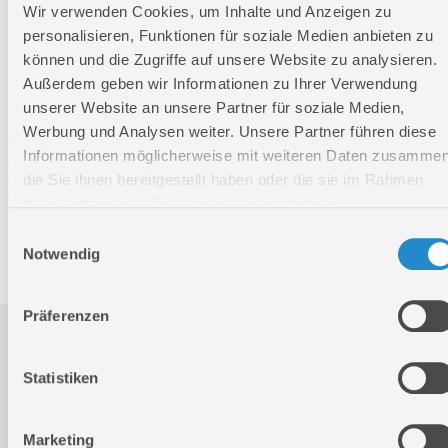
Wir verwenden Cookies, um Inhalte und Anzeigen zu
Verpackungsmaße
personalisieren, Funktionen für soziale Medien anbieten zu
Länge
1275 mm
können und die Zugriffe auf unsere Website zu analysieren.
Breite
505 mm
Außerdem geben wir Informationen zu Ihrer Verwendung
Höhe
795 mm
unserer Website an unsere Partner für soziale Medien,
Werbung und Analysen weiter. Unsere Partner führen diese
Informationen möglicherweise mit weiteren Daten zusammen
Nettogewicht:
56,4 kg
die Sie ihnen bereitgestellt haben oder die sie im Rahmen
Bruttogewicht:
62,2 kg
Ihrer Nutzung der Dienste gesammelt haben.
GTIN:
4015671269324
Einwilligungsauswahl
Artikelnummer:
85111
Notwendig
Präferenzen
Downloads
Statistiken
Produktinformation
Marketing