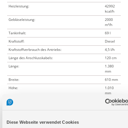
Heizleistung:
42992
kcal/h
Gebläseleistung:
2000
m³/h
Tankinhalt:
69 l
Kraftstoff:
Diesel
Kraftstoffverbrauch des Antriebs:
4,5 l/h
Länge des Anschlusskabels:
120 cm
Länge:
1.380
mm
Breite:
610 mm
Höhe:
1.010
mm
Logistische Daten
Diese Webseite verwendet Cookies