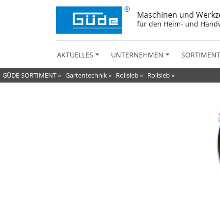
Maschinen und Werkz
für den Heim- und Hand
AKTUELLES
UNTERNEHMEN
SORTIMEN
GÜDE-SORTIMENT
»
Gartentechnik
»
Rollsieb
»
Rollsieb
»