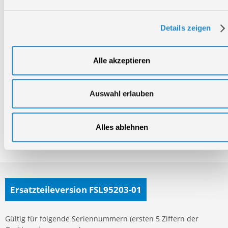
Technischer Service
Bei Fragen rund um unsere Produkte und Anwendungen
Details zeigen
Montag - Freitag
09:00 - 17:00
Samstag
Alle akzeptieren
Geschlossen
Telefon: +49 (0)7904-700360
Auswahl erlauben
Telefax: +49 (0)7904-70051999
Alles ablehnen
Ersatzteile- und Zubehör-Shop
Ersatzteileversion FSL95203-01
Gültig für folgende Seriennummern (ersten 5 Ziffern der