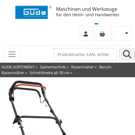
Maschinen und Werkzeuge
für den Heim- und Handwerker
GÜDE-SORTIMENT
»
Gartentechnik
»
Rasenmäher
»
Benzin-
Rasenmäher
»
Schnittbreite ab 50 cm
»